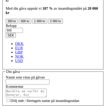
kr
Med din gåva uppnår vi
187 %
av insamlingsmålet på
20 000
kr
300 kr
500 kr
1 000 kr
2 000 kr
Belopp
SEK
DKK
EUR
GBP
NOK
USD
Din gåva
Namn som visas på gåvan
Kommentar
Dölj mitt / företagets namn på insamlingssidan