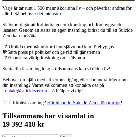
Varje år tar runt 1 500 människor sina liv – och påverkar andras för
alltid. Så behöver det inte vara.
Självmord går att förhindra genom kunskap och förebyggande
insatser. Genom att starta en egen insamling bidrar du till att Suicide
Zero kan fortsätta:
💚 Utbilda medmänniskor i hur självmord kan förebyggas
💚Sätta press på politiker och ge råd till tjänstemän
💚Finansiera viktig forskning om självmord
Starta din insamling idag – tillsammans kan vi rädda liv!
Behöver du hjälp med att komma igång eller har andra frågor om
din insamling? Varmt välkommen att kontakta oss på
kontakt@suicidezero.se
, så hjälper vi dig!
🏃🏻‍♀️ Idrottsinsamling?
Här hittar du Suicide Zeros löpartröjor
!
Tillsammans har vi samlat in
19 392 418 kr