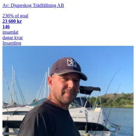
Av: Djupeskog Trädfällning AB
236% of goal
23 600 kr
146
insamlat
dagar kvar
Insamling