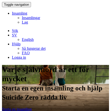
Toggle navigation
Insamling
Insamlingar
Lag
Sök
SV
English
Hjälp
Så fungerar det
FAQ
Logga in
Varje självmord är ett för
mycket
Starta en egen insamling och hjälp
Suicide Zero rädda liv
Starta en insamling