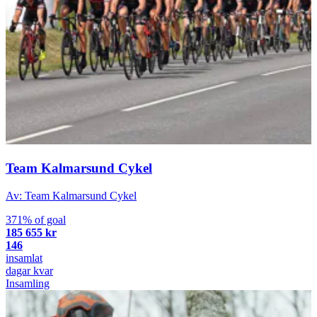
Team Kalmarsund Cykel
Av: Team Kalmarsund Cykel
371% of goal
185 655 kr
146
insamlat
dagar kvar
Insamling