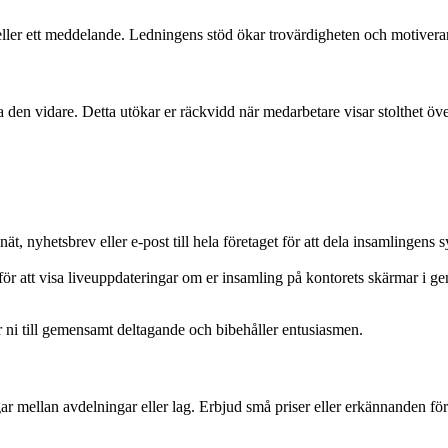
ller ett meddelande. Ledningens stöd ökar trovärdigheten och motiverar
en vidare. Detta utökar er räckvidd när medarbetare visar stolthet öve
t, nyhetsbrev eller e-post till hela företaget för att dela insamlingen
ör att visa liveuppdateringar om er insamling på kontorets skärmar i 
ni till gemensamt deltagande och bibehåller entusiasmen.
ar mellan avdelningar eller lag. Erbjud små priser eller erkännanden fö