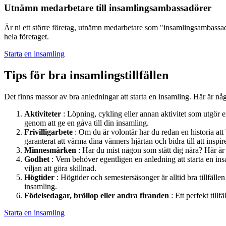
Utnämn medarbetare till insamlingsambassadörer
Är ni ett större företag, utnämn medarbetare som "insamlingsambassadö
hela företaget.
Starta en insamling
Tips för bra insamlingstillfällen
Det finns massor av bra anledningar att starta en insamling. Här är nå
Aktiviteter
: Löpning, cykling eller annan aktivitet som utgör e
genom att ge en gåva till din insamling.
Frivilligarbete
: Om du är volontär har du redan en historia att 
garanterat att värma dina vänners hjärtan och bidra till att inspir
Minnesmärken
: Har du mist någon som stått dig nära? Här är
Godhet
: Vem behöver egentligen en anledning att starta en ins
viljan att göra skillnad.
Högtider
: Högtider och semestersäsonger är alltid bra tillfällen
insamling.
Födelsedagar, bröllop eller andra firanden
: Ett perfekt till
Starta en insamling