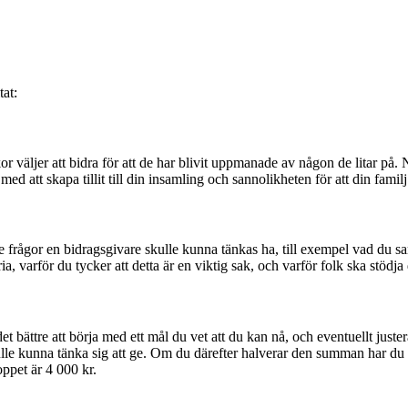
tat:
äljer att bidra för att de har blivit uppmanade av någon de litar på. N
ed att skapa tillit till din insamling och sannolikheten för att din fami
frågor en bidragsgivare skulle kunna tänkas ha, till exempel vad du saml
ia, varför du tycker att detta är en viktig sak, och varför folk ska stödja
bättre att börja med ett mål du vet att du kan nå, och eventuellt justera de
ulle kunna tänka sig att ge. Om du därefter halverar den summan har du et
ppet är 4 000 kr.