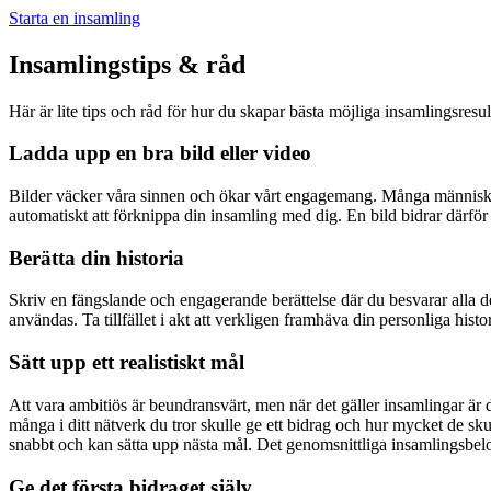
Starta en insamling
Insamlingstips & råd
Här är lite tips och råd för hur du skapar bästa möjliga insamlingsresul
Ladda upp en bra bild eller video
Bilder väcker våra sinnen och ökar vårt engagemang. Många människor v
automatiskt att förknippa din insamling med dig. En bild bidrar därför m
Berätta din historia
Skriv en fängslande och engagerande berättelse där du besvarar alla de 
användas. Ta tillfället i akt att verkligen framhäva din personliga histor
Sätt upp ett realistiskt mål
Att vara ambitiös är beundransvärt, men när det gäller insamlingar är det 
många i ditt nätverk du tror skulle ge ett bidrag och hur mycket de sk
snabbt och kan sätta upp nästa mål. Det genomsnittliga insamlingsbelo
Ge det första bidraget själv