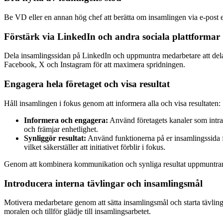
Be VD eller en annan hög chef att berätta om insamlingen via e-post e
Förstärk via LinkedIn och andra sociala plattformar
Dela insamlingssidan på LinkedIn och uppmuntra medarbetare att dela d
Facebook, X och Instagram för att maximera spridningen.
Engagera hela företaget och visa resultat
Håll insamlingen i fokus genom att informera alla och visa resultaten:
Informera och engagera:
Använd företagets kanaler som intranä
och främjar enhetlighet.
Synliggör resultat:
Använd funktionerna på er insamlingssida f
vilket säkerställer att initiativet förblir i fokus.
Genom att kombinera kommunikation och synliga resultat uppmuntrar 
Introducera interna tävlingar och insamlingsmål
Motivera medarbetare genom att sätta insamlingsmål och starta tävling
moralen och tillför glädje till insamlingsarbetet.