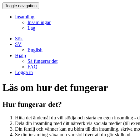
Toggle navigation
Insamling
Insamlingar
Lag
Sök
SV
English
Hjälp
Så fungerar det
FAQ
Logga in
Läs om hur det fungerar
Hur fungerar det?
Hitta det ändemål du vill stödja och starta en egen insamling - de
Dela din insamling med ditt nätverk via sociala medier (till exe
Din familj och vänner kan nu bidra till din insamling, skriva m
Se din insamling växa och var stolt över att du gör skillnad.