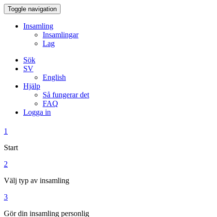
Toggle navigation
Insamling
Insamlingar
Lag
Sök
SV
English
Hjälp
Så fungerar det
FAQ
Logga in
1
Start
2
Välj typ av insamling
3
Gör din insamling personlig