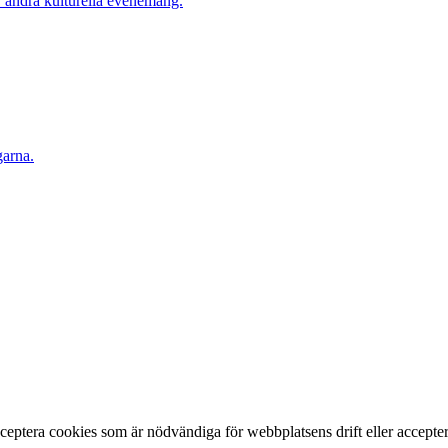
r andra kulturella evenemang.
garna.
ptera cookies som är nödvändiga för webbplatsens drift eller acceptera