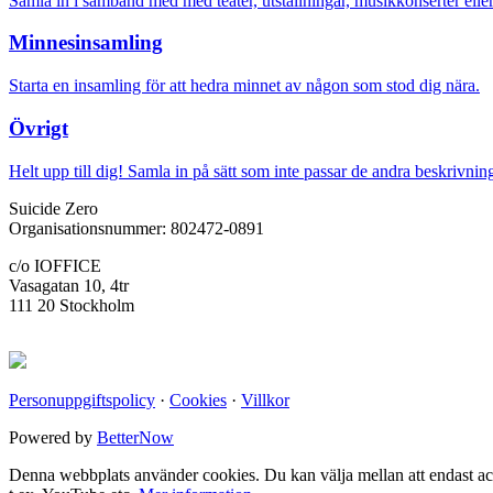
Samla in i samband med med teater, utställningar, musikkonserter elle
Minnesinsamling
Starta en insamling för att hedra minnet av någon som stod dig nära.
Övrigt
Helt upp till dig! Samla in på sätt som inte passar de andra beskrivnin
Suicide Zero
Organisationsnummer: 802472-0891
c/o IOFFICE
Vasagatan 10, 4tr
111 20 Stockholm
Personuppgiftspolicy
·
Cookies
·
Villkor
Powered by
BetterNow
Denna webbplats använder cookies. Du kan välja mellan att endast acce