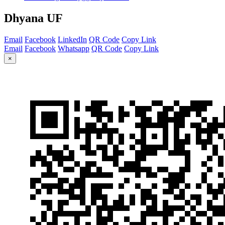
Dhyana UF
Email
Facebook
LinkedIn
QR Code
Copy Link
Email
Facebook
Whatsapp
QR Code
Copy Link
×