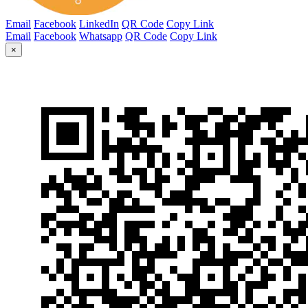
Email
Facebook
LinkedIn
QR Code
Copy Link
Email
Facebook
Whatsapp
QR Code
Copy Link
×