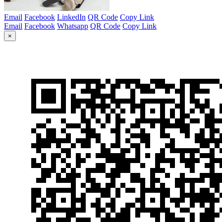
Email
Facebook
LinkedIn
QR Code
Copy Link
Email
Facebook
Whatsapp
QR Code
Copy Link
×