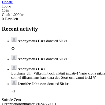
Donate
150 kr
15
%
Goal:
1,000 kr
0
Days left
Recent activity
Anonymous User
donated
50 kr
🤍
Anonymous User
donated
50 kr
Anonymous User
Epiphany UF! Vilket fint och viktigt initiativ! Varje krona räkn
som vi tillsammans kan klara det. Stort och varmt tack! 💚
Jennifer Johnsson
donated
50 kr
<3
Suicide Zero
Organisationsnummer: 802472-0891