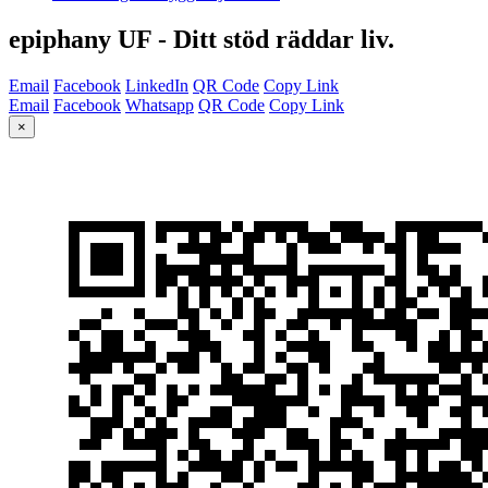
epiphany UF - Ditt stöd räddar liv.
Email
Facebook
LinkedIn
QR Code
Copy Link
Email
Facebook
Whatsapp
QR Code
Copy Link
×