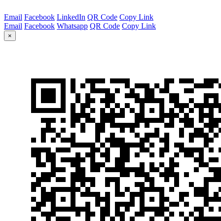
Email
Facebook
LinkedIn
QR Code
Copy Link
Email
Facebook
Whatsapp
QR Code
Copy Link
×