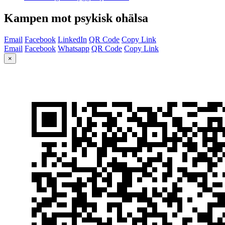
Kampen mot psykisk ohälsa
Email
Facebook
LinkedIn
QR Code
Copy Link
Email
Facebook
Whatsapp
QR Code
Copy Link
×