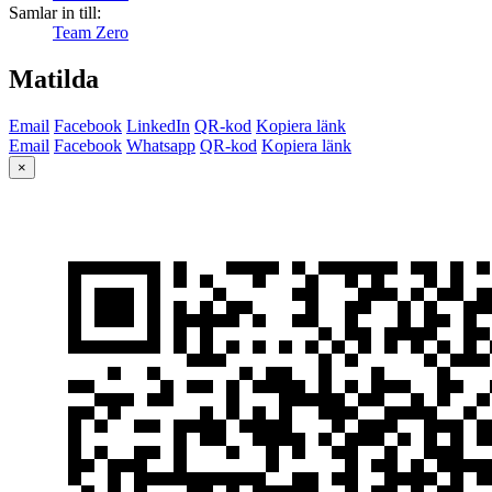
Samlar in till:
Team Zero
Matilda
Email
Facebook
LinkedIn
QR-kod
Kopiera länk
Email
Facebook
Whatsapp
QR-kod
Kopiera länk
×