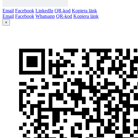
Email
Facebook
LinkedIn
QR-kod
Kopiera länk
Email
Facebook
Whatsapp
QR-kod
Kopiera länk
×