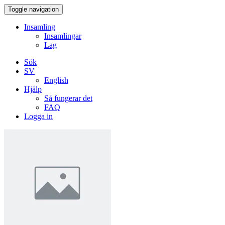
Toggle navigation
Insamling
Insamlingar
Lag
Sök
SV
English
Hjälp
Så fungerar det
FAQ
Logga in