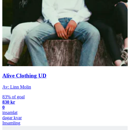
Alive Clothing UD
Av: Linn Molin
83% of goal
830 kr
0
insamlat
dagar kvar
Insamling