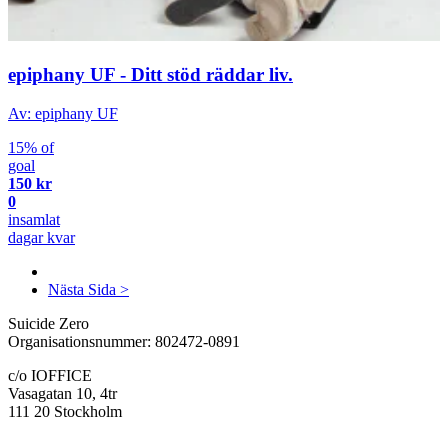
epiphany UF - Ditt stöd räddar liv.
Av: epiphany UF
15% of
goal
150 kr
0
insamlat
dagar kvar
Nästa Sida >
Suicide Zero
Organisationsnummer: 802472-0891
c/o IOFFICE
Vasagatan 10, 4tr
111 20 Stockholm