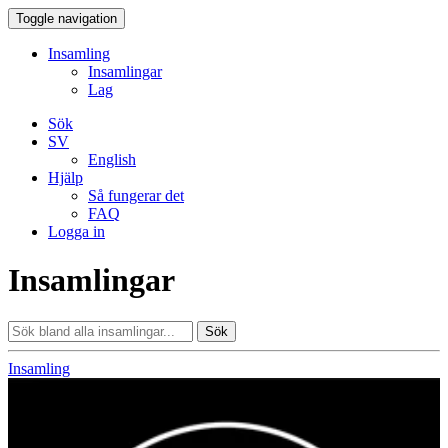
Toggle navigation
Insamling
Insamlingar
Lag
Sök
SV
English
Hjälp
Så fungerar det
FAQ
Logga in
Insamlingar
Sök
Insamling