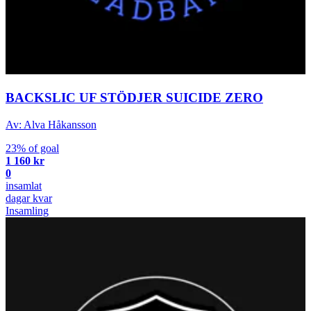
BACKSLIC UF STÖDJER SUICIDE ZERO
Av: Alva Håkansson
23% of goal
1 160 kr
0
insamlat
dagar kvar
Insamling