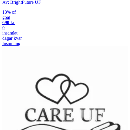
Av: BrightFuture UF
13% of
goal
690 kr
0
insamlat
dagar kvar
Insamling