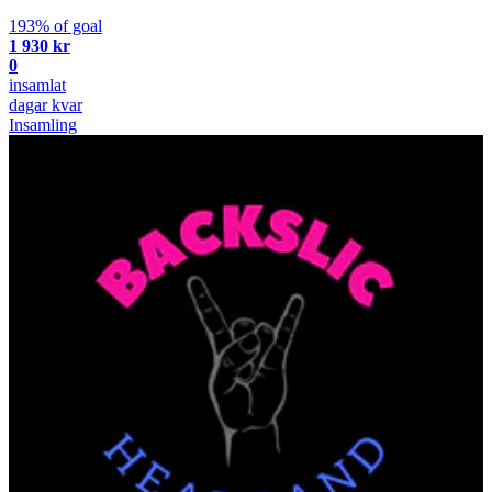
193% of goal
1 930 kr
0
insamlat
dagar kvar
Insamling