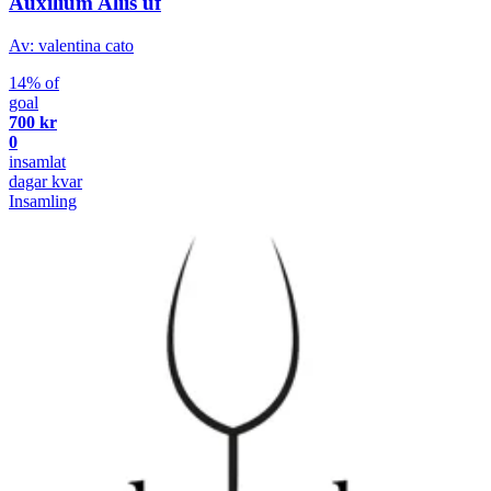
Auxilium Aliis uf
Av: valentina cato
14% of
goal
700 kr
0
insamlat
dagar kvar
Insamling