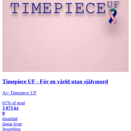
Timepiece UF - För en värld utan självmord
Av: Timepiece UF
61% of goal
3 073 kr
0
insamlat
dagar kvar
Insamling