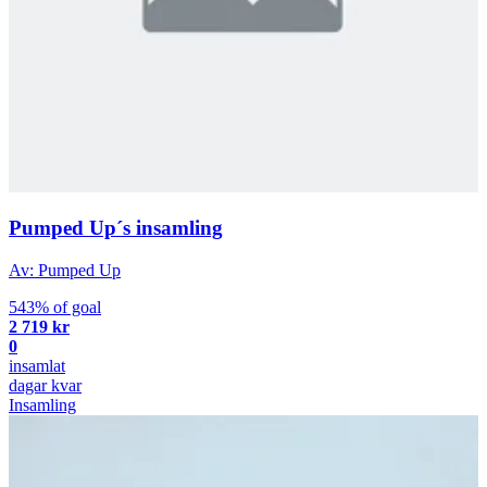
Pumped Up´s insamling
Av: Pumped Up
543% of goal
2 719 kr
0
insamlat
dagar kvar
Insamling