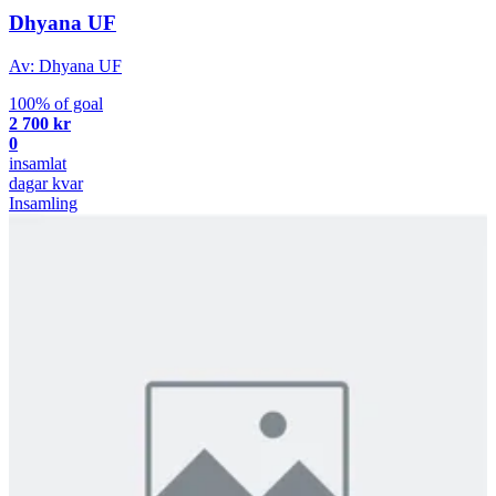
Dhyana UF
Av: Dhyana UF
100% of goal
2 700 kr
0
insamlat
dagar kvar
Insamling