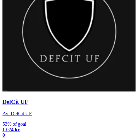
DefCit UF
Av: DefCit UF
53% of goal
1 074 kr
0