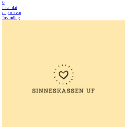
0
insamlat
dagar kvar
Insamling