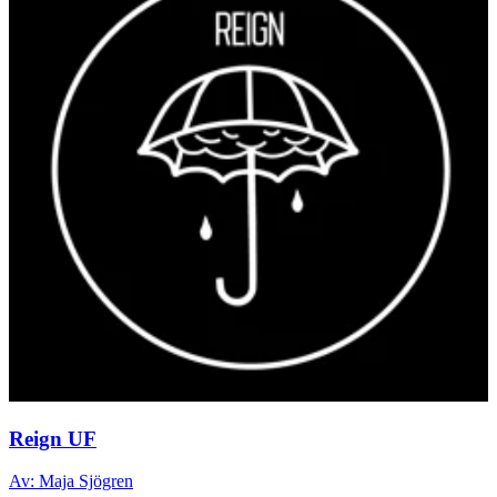
Reign UF
Av: Maja Sjögren