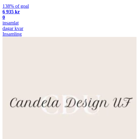
138% of goal
6 935 kr
0
insamlat
dagar kvar
Insamling